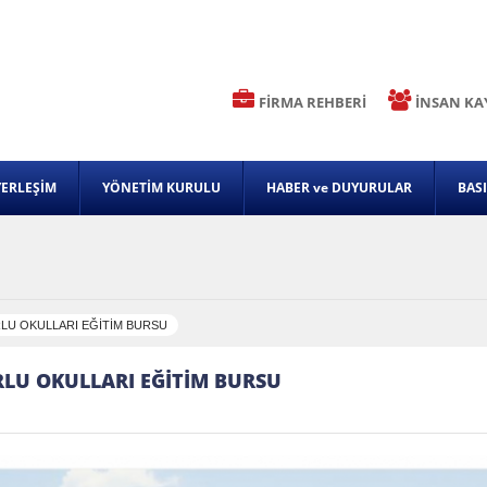
FİRMA REHBERİ
İNSAN KA
YERLEŞİM
YÖNETİM KURULU
HABER ve DUYURULAR
BAS
RLU OKULLARI EĞİTİM BURSU
RLU OKULLARI EĞİTİM BURSU