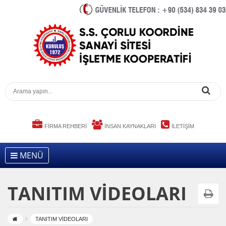
FİRMA REHBERİ
İNSAN KAYNAKLARI
İLETİŞİM
MENÜ
TANITIM VİDEOLARI
TANITIM VİDEOLARI